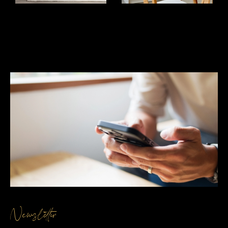
essentielle pour réussir votre projet immobilier.
Nos experts se basent sur une connaissance
approfondie du marché local pour vous fournir une
estimation immobiliére
précise et réaliste. En
tenant compte des spécificités de votre bien et
des tendances actuelles, nous vous aidons à
déterminer la valeur optimale pour maximiser vos
chances de vente. Faire estimer votre bien avec
TOUT L'IMMO vous assure de partir sur des
bases solides et justes.
Contactez-nous
Vous avez un projet immobilier ? Que vous
souhaitiez vendre votre bien ou obtenir une
Newsletter
estimation précise, notre agence immobilière à Le
Péage de Roussillon est à votre service. N’hésitez