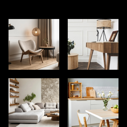
vos projets.
Vente Immobilière au Péage de
Roussillon
La vente de votre bien immobilier demande une
approche professionnelle et stratégique. Nous
vous offrons un accompagnement complet, de
l’évaluation initiale à la conclusion de la vente. Nous
mettons en œuvre des techniques de marketing
efficaces pour mettre en valeur votre bien et
attirer des acheteurs potentiels. Notre objectif est
de vendre votre bien rapidement et au meilleur
prix possible, tout en vous offrant une expérience
sans tracas.
Estimer votre bien immobilier
L’estimation de votre bien est une étape