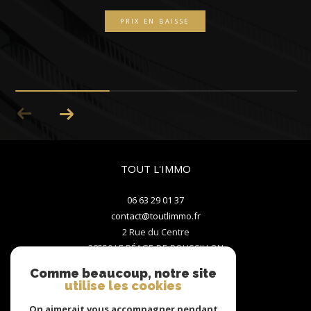
PRIX EN BAISSE
TOUT L'IMMO
06 63 29 01 37
contact@toutlimmo.fr
2 Rue du Centre
38550
LE PÉAGE-DE-ROUSSILLON
Comme beaucoup, notre site
utilise les cookies
Nous suivre sur
On aimerait vous accompagner pendant