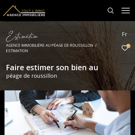
E
s
i
m
a
i
o
Fr
AGENCE IMMOBILIÈRE AU PÉAGE DE ROUSSILLON
0
ESTIMATION
Faire estimer son bien au
péage de roussillon