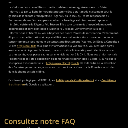
**
Les informations recueillies sur ce formulaire sont enregistrées dans un fichier
informatisé par La Boite Immo agissant comme Sous-traitant du traitement pour la
gestion de la clientèle/prospects de l'Agence / du Réseau qui reste Responsable du
Traitement de vos Données personnelles. La base légale du traitement repose sur
l'intérêt légitime de l'Agence / du Réseau. Elles sont conservées jusqu'à demande de
suppression et sont destinées à l'Agence / au Réseau. Conformément à la loi «
informatique et libertés », vous disposez des droits d’accès, de rectification, d’effacement,
d’opposition, de limitation et de portabilité de vos données. Vous pouvez retirer votre
consentement à tout moment en contactant directement l’Agence / Le Réseau. Consultez
le site
https://cnil.fr/fr
pour plus d’informations sur vos droits. Si vous estimez, après
avoir contacté l'Agence / le Réseau, que vos droits « Informatique et Libertés » ne sont
pas respectés, vous pouvez adresser une réclamation à la CNIL. Nous vous informons de
l’existence de la liste d'opposition au démarchage téléphonique « Bloctel », sur laquelle
vous pouvez vous inscrire ici :
https://www.bloctel.gouv.fr
. Dans le cadre de la protection
des Données personnelles, nous vous invitons à ne pas inscrire de Données sensibles
dans le champ de saisie libre.
Ce site est protégé par reCAPTCHA, les
Politiques de Confidentialité
et es
Conditions
d'utilisation
de Google s'appliquent.
Je souhaite une estimation pour
Consultez notre FAQ
vendre mon bien
louer mon bien