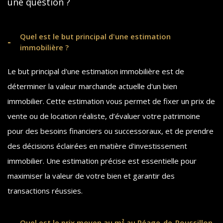
une question ?
Je renseigne les informations de
Quel est le but principal d'une estimation
mon bien
immobilière ?
Le but principal d'une estimation immobilière est de
Type de bien *
déterminer la valeur marchande actuelle d'un bien
Sélectionnez le type de bien
immobilier. Cette estimation vous permet de fixer un prix de
vente ou de location réaliste, d’évaluer votre patrimoine
pour des besoins financiers ou successoraux, et de prendre
Adresse du bien *
des décisions éclairées en matière d'investissement
immobilier. Une estimation précise est essentielle pour
maximiser la valeur de votre bien et garantir des
Date de disponibilité *
transactions réussies.
Quel est le prix moyen au m² au Péage-de-Roussillon