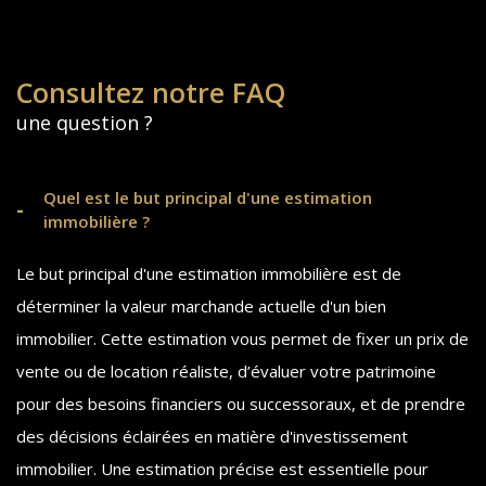
Je souhaite une estimation pour
1
2
3
4
Consultez notre FAQ
vendre mon bien
louer mon bien
une question ?
Je renseigne les informations de
Quel est le but principal d'une estimation
mon bien
immobilière ?
Le but principal d'une estimation immobilière est de
Appartement
Maison
Type de bien *
déterminer la valeur marchande actuelle d'un bien
Sélectionnez le type de bien
immobilier. Cette estimation vous permet de fixer un prix de
vente ou de location réaliste, d’évaluer votre patrimoine
SUIVANT
pour des besoins financiers ou successoraux, et de prendre
Adresse du bien *
des décisions éclairées en matière d'investissement
* Champs obligatoires
immobilier. Une estimation précise est essentielle pour