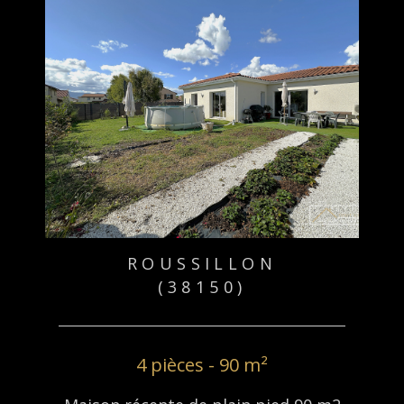
* champs obligatoires
J'AI PRIS CONNAISSANCE DE LA
POLITIQUE DE CONFIDENTIALITÉ ET
DES INFORMATIONS RELATIVES AU
TRAITEMENT DE MES DONNÉES
PERSONNELLES **
ROUSSILLON
ENVOYER
(38150)
4 pièces - 90 m²
**
Les informations recueillies sur ce formulaire sont
enregistrées dans un fichier informatisé par La Boite Immo