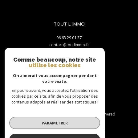
TOUT L'IMMO
06 63 29 01 37
contact@toutlimmo.fr
2 Rue du Centre
38550
LE PÉAGE-DE-ROUSSILLON
Comme beaucoup, notre site
utilise les cookies
On aimerait vous accompagner pendant
Nous suivre sur
votre visite.
En poursuivant, vous acceptez l'utilisation des
cookies par ce site, afin de vous proposer des
contenus adaptés et réaliser des statistiques !
© 2026 | Tous droits réservés | Traduction powered
by Google |
PARAMÉTRER
Nos honoraires
Plan du site
Mentions légales
Admin
Nos liens
Politique RGPD
Cookies