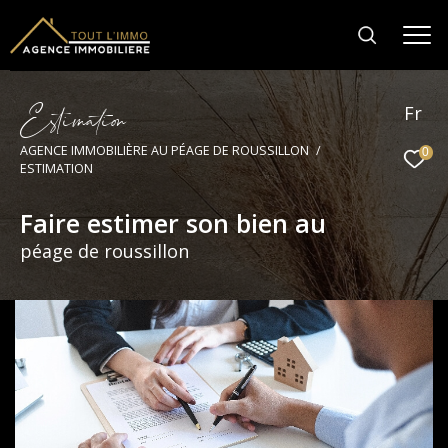
E
s
i
m
a
i
o
Fr
AGENCE IMMOBILIÈRE AU PÉAGE DE ROUSSILLON
0
ESTIMATION
Faire estimer son bien au
péage de roussillon