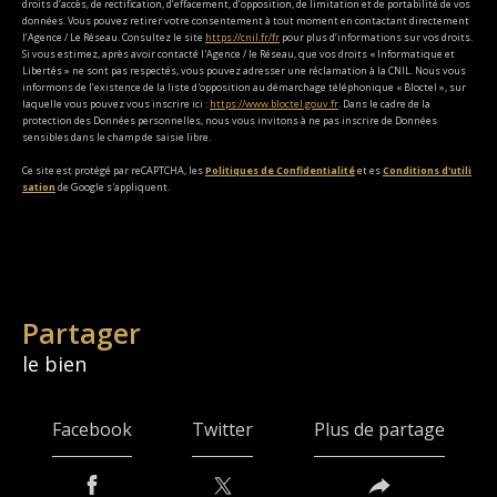
droits d’accès, de rectification, d’effacement, d’opposition, de limitation et de portabilité de vos
données. Vous pouvez retirer votre consentement à tout moment en contactant directement
l’Agence / Le Réseau. Consultez le site
https://cnil.fr/fr
pour plus d’informations sur vos droits.
Si vous estimez, après avoir contacté l'Agence / le Réseau, que vos droits « Informatique et
Libertés » ne sont pas respectés, vous pouvez adresser une réclamation à la CNIL. Nous vous
informons de l’existence de la liste d'opposition au démarchage téléphonique « Bloctel », sur
laquelle vous pouvez vous inscrire ici :
https://www.bloctel.gouv.fr
. Dans le cadre de la
protection des Données personnelles, nous vous invitons à ne pas inscrire de Données
sensibles dans le champ de saisie libre.
Ce site est protégé par reCAPTCHA, les
Politiques de Confidentialité
et es
Conditions d'utili
sation
de Google s'appliquent.
partager
le bien
Facebook
Twitter
Plus de partage