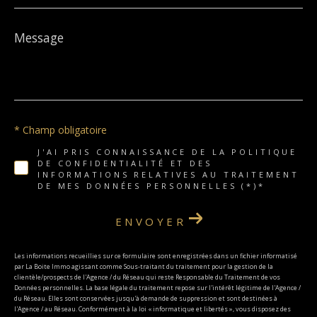
Message
*
* Champ obligatoire
J'AI PRIS CONNAISSANCE DE LA POLITIQUE
DE CONFIDENTIALITÉ ET DES
INFORMATIONS RELATIVES AU TRAITEMENT
DE MES DONNÉES PERSONNELLES (*)*
ENVOYER
Les informations recueillies sur ce formulaire sont enregistrées dans un fichier informatisé
par La Boite Immo agissant comme Sous-traitant du traitement pour la gestion de la
clientèle/prospects de l'Agence / du Réseau qui reste Responsable du Traitement de vos
Données personnelles. La base légale du traitement repose sur l'intérêt légitime de l'Agence /
du Réseau. Elles sont conservées jusqu'à demande de suppression et sont destinées à
l'Agence / au Réseau. Conformément à la loi « informatique et libertés », vous disposez des