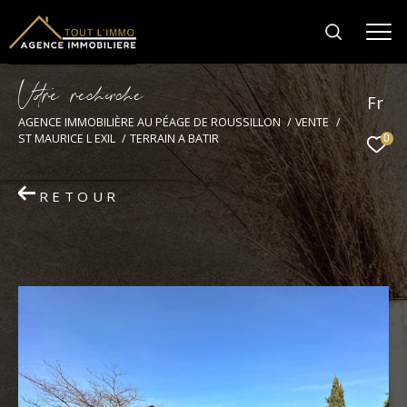
V
o
r
e
r
e
c
e
c
e
Fr
AGENCE IMMOBILIÈRE AU PÉAGE DE ROUSSILLON
VENTE
ST MAURICE L EXIL
TERRAIN A BATIR
0
RETOUR