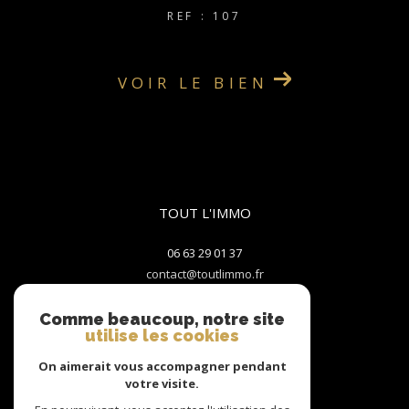
REF : 107
VOIR LE BIEN
TOUT L'IMMO
06 63 29 01 37
contact@toutlimmo.fr
2 Rue du Centre
38550
LE PÉAGE-DE-ROUSSILLON
Comme beaucoup, notre site
utilise les cookies
On aimerait vous accompagner pendant
Nous suivre sur
votre visite.