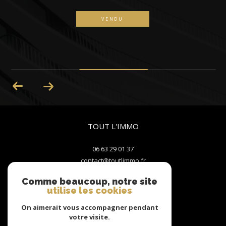
REF : 05
ENDU
PRIX EN BAIS
TOUT L'IMMO
06 63 29 01 37
contact@toutlimmo.fr
2 Rue du Centre
Comme beaucoup, notre site
utilise les cookies
38550
LE PÉAGE-DE-ROUSSILLON
On aimerait vous accompagner pendant
votre visite.
Nous suivre sur