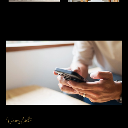
essentielle pour réussir votre projet immobilier.
Nos experts se basent sur une connaissance
approfondie du marché local pour vous fournir une
estimation immobiliére
précise et réaliste. En
tenant compte des spécificités de votre bien et
des tendances actuelles, nous vous aidons à
déterminer la valeur optimale pour maximiser vos
chances de vente. Faire estimer votre bien avec
TOUT L'IMMO vous assure de partir sur des
bases solides et justes.
Contactez-nous
Vous avez un projet immobilier ? Que vous
souhaitiez vendre votre bien ou obtenir une
Newsletter
estimation précise, notre agence immobilière à Le
Péage de Roussillon est à votre service. N’hésitez