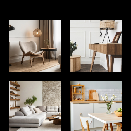
vos projets.
Vente Immobilière au Péage de
Roussillon
La vente de votre bien immobilier demande une
approche professionnelle et stratégique. Nous
vous offrons un accompagnement complet, de
l’évaluation initiale à la conclusion de la vente. Nous
mettons en œuvre des techniques de marketing
efficaces pour mettre en valeur votre bien et
attirer des acheteurs potentiels. Notre objectif est
de vendre votre bien rapidement et au meilleur
prix possible, tout en vous offrant une expérience
sans tracas.
Estimer votre bien immobilier
L’estimation de votre bien est une étape